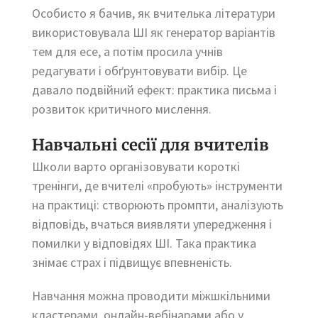
Особисто я бачив, як вчителька літератури
використовувала ШІ як генератор варіантів
тем для есе, а потім просила учнів
редагувати і обґрунтовувати вибір. Це
давало подвійний ефект: практика письма і
розвиток критичного мислення.
Навчальні сесії для вчителів
Школи варто організовувати короткі
тренінги, де вчителі «пробують» інструменти
на практиці: створюють промпти, аналізують
відповідь, вчаться виявляти упередження і
помилки у відповідях ШІ. Така практика
знімає страх і підвищує впевненість.
Навчання можна проводити міжшкільними
кластерами, онлайн-вебінарами або у