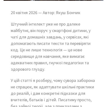
20 квітня 2026 — Автор: Якуш Бончик
Штучний інтелект уже не про далеке
майбутнє, він поруч: у смартфоні дитини, у
чаті для домашніх завдань, у сервісах, які
допомагають писати тексти та перевіряти
код. Це не лише технологія — це нове
середовище для навчання, яке вимагає
адекватних правил, гнучкої педагогіки та
здорового глузду.
У цій статті я розберу, чому сувора заборона
не спрацює, як адаптувати шкільні практики
до реалій, і дам конкретні підказки для
вчителів, батьків і дітей. Писатиму просто,
без зайвої теорії, але з прикладами з