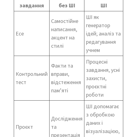
завдання
без ШІ
ШІ
ШІ як
Самостійне
генератор
написання,
Есе
ідей; аналіз та
акцент на
редагування
стилі
учнем
Процесні
Факти та
завдання, усні
Контрольний
вправи,
захисти,
тест
відстеження
проєктні
пам’яті
роботи
ШІ допомагає
з обробкою
Дослідження
даних і
Проєкт
та
візуалізацією,
презентація