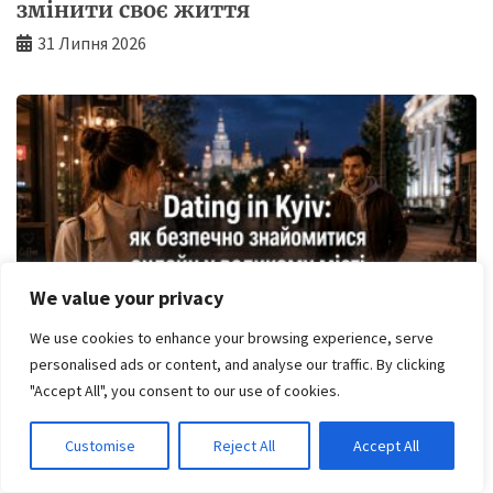
змінити своє життя
31 Липня 2026
We value your privacy
We use cookies to enhance your browsing experience, serve
personalised ads or content, and analyse our traffic. By clicking
"Accept All", you consent to our use of cookies.
Dating in Kyiv: як безпечно
знайомитися онлайн у великому місті
Customise
Reject All
Accept All
15 Травня 2026