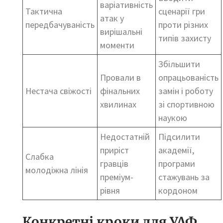
варіативність
Тактична
сценарії гри
атак у
передбачуваність
проти різних
вирішальні
типів захисту
моменти
Збільшити
Провали в
опрацьованість
Нестача свіжості
фінальних
замін і роботу
хвилинах
зі спортивною
наукою
Недостатній
Підсилити
приріст
академії,
Слабка
гравців
програми
молодіжна лінія
преміум-
стажувань за
рівня
кордоном
Конкретні кроки для УАФ