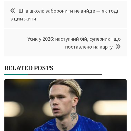
Навігація
ШІ в школі: заборонити не вийде — як тоді
записів
з цим жити
Усик у 2026: наступний бій, суперник і що
поставлено на карту
RELATED POSTS