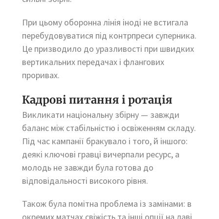
При цьому оборонна лінія іноді не встигала
перебудовуватися під контрпреси суперника.
Це призводило до уразливості при швидких
вертикальних передачах і флангових
проривах.
Кадрові питання і ротація
Викликати національну збірну — завжди
баланс між стабільністю і освіженням складу.
Під час кампанії бракувало і того, й іншого:
деякі ключові гравці вичерпали ресурс, а
молодь не завжди була готова до
відповідальності високого рівня.
Також була помітна проблема із замінами: в
окремих матчах свіжість та інші опції на лаві