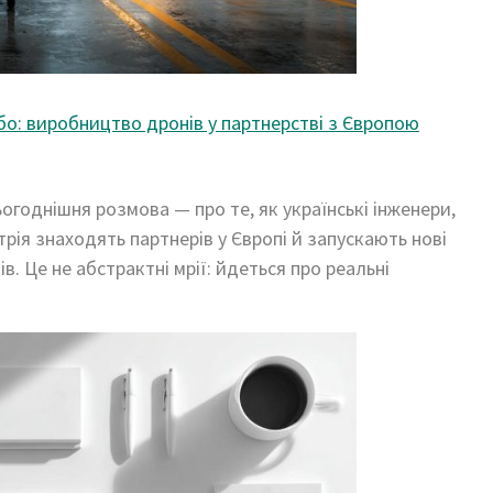
бо: виробництво дронів у партнерстві з Європою
ьогоднішня розмова — про те, як українські інженери,
рія знаходять партнерів у Європі й запускають нові
в. Це не абстрактні мрії: йдеться про реальні