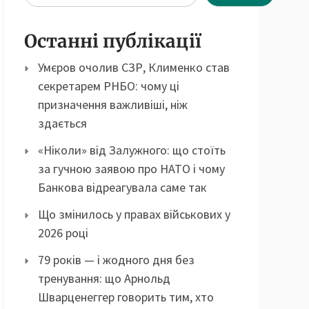
Останні публікації
Умєров очолив СЗР, Клименко став
секретарем РНБО: чому ці
призначення важливіші, ніж
здається
«Ніколи» від Залужного: що стоїть
за гучною заявою про НАТО і чому
Банкова відреагувала саме так
Що змінилось у правах військових у
2026 році
79 років — і жодного дня без
тренування: що Арнольд
Шварценеггер говорить тим, хто