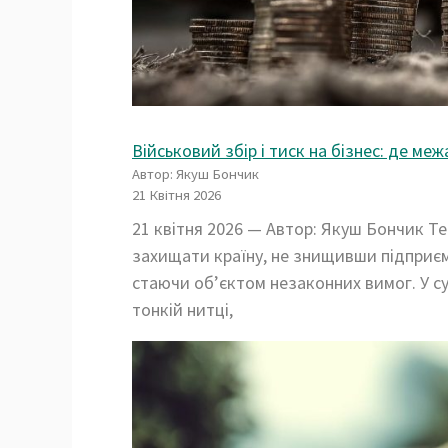
Військовий збір і тиск на бізнес: де меж
Автор: Якуш Бончик
21 Квітня 2026
21 квітня 2026 — Автор: Якуш Бончик Те
захищати країну, не знищивши підприєм
стаючи об’єктом незаконних вимог. У су
тонкій нитці,