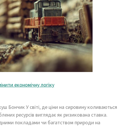
мінити економічну логіку
Якуш Бончик У світі, де ціни на сировину коливаються
блених ресурсів виглядає як ризикована ставка.
удними покладами чи багатством природи на