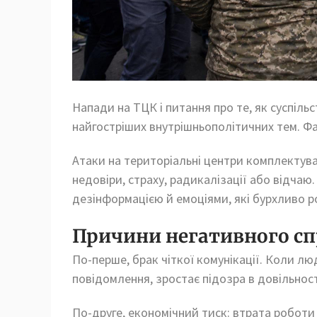
Напади на ТЦК і питання про те, як суспіль
найгостріших внутрішньополітичних тем. Фак
Атаки на територіальні центри комплектув
недовіри, страху, радикалізації або відчаю
дезінформацією й емоціями, які бурхливо 
Причини негативного с
По-перше, брак чіткої комунікації. Коли лю
повідомлення, зростає підозра в довільност
По-друге, економічний тиск: втрата роботи