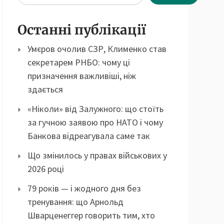
Останні публікації
Умєров очолив СЗР, Клименко став
секретарем РНБО: чому ці
призначення важливіші, ніж
здається
«Ніколи» від Залужного: що стоїть
за гучною заявою про НАТО і чому
Банкова відреагувала саме так
Що змінилось у правах військових у
2026 році
79 років — і жодного дня без
тренування: що Арнольд
Шварценеггер говорить тим, хто