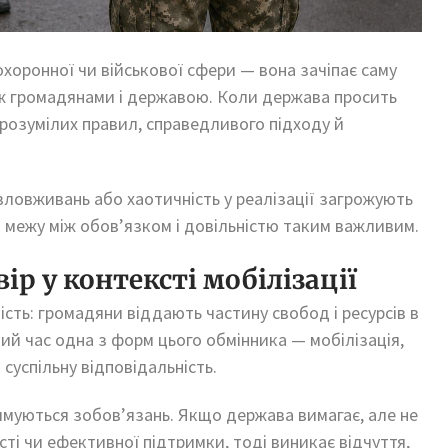
охоронної чи військової сфери — вона зачіпає саму
між громадянами і державою. Коли держава просить
зрозумілих правил, справедливого підходу й
ловживань або хаотичність у реалізації загрожують
о межу між обов’язком і довільністю таким важливим.
ір у контексті мобілізації
сть: громадяни віддають частину свобод і ресурсів в
ний час одна з форм цього обмінника — мобілізація,
суспільну відповідальність.
имуються зобов’язань. Якщо держава вимагає, але не
ті чи ефективної підтримки, тоді виникає відчуття,