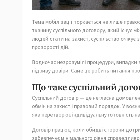
Тема мобілізації торкається не лише право
тканину суспільного договору, який існує 
людей стати на захист, суспільство очікує 
прозорості дій.
Водночас незрозумілі процедури, випадки з
підриву довіри. Саме це робить питання пр
Що таке суспільний догов
Суспільний договір — це негласна домовлені
обмін на захист і правовий порядок. У воєн
яка перетворює індивідуальну готовність на 
Договір працює, коли обидві сторони дотр
забезпечує мінімального рівня справедливос