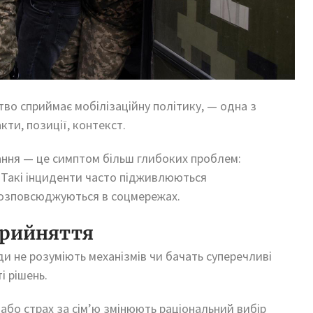
ство сприймає мобілізаційну політику, — одна з
ти, позиції, контекст.
ання — це симптом більш глибоких проблем:
. Такі інциденти часто підживлюються
розповсюджуються в соцмережах.
прийняття
ди не розуміють механізмів чи бачать суперечливі
і рішень.
 або страх за сім’ю змінюють раціональний вибір