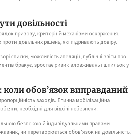
ути довільності
ядок призову, критерії й механізми оскарження.
 проти довільних рішень, які підривають довіру.
орі списки, можливість апеляції, публічні звіти про
ментів бракує, зростає ризик зловживань і шпильок у
: коли обов’язок виправданий
ропорційність заходів. Етична мобілізаційна
обсяги, необхідні для відсічі небезпеки.
гальною безпекою й індивідуальними правами.
казник, чи перетворюється обов’язок на довільність.