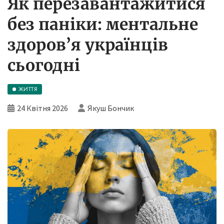
Як перезавантажитися
без паніки: ментальне
здоров’я українців
сьогодні
ЖИТТЯ
24 Квітня 2026
Якуш Бончик