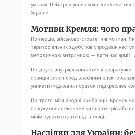
умовах. Цей крок уповільнює дипломатичні 
України.
Мотиви Кремля: чого пр
По-перше, військово-стратегічні мотиви. Я
територіальних здобутків упродовж наступни
методичною витримкою — дати час армії і л
По-друге, внутрішньополітичні розрахунки.
позиція сили перед власними електоральни
уникати іміджевих поразок і підкреслює ко
По-третє, міжнародні комбінації. Кремль м
пошуку нових економічних партнерів або пе
мінімізувати втрати від ізоляції.
Наслідки для України: бе