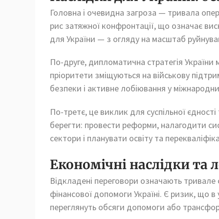
Головна і очевидна загроза — тривала опера
рис затяжної конфронтації, що означає вис
для України — з огляду на масштаб руйнува
По-друге, дипломатична стратегія України 
пріоритети зміщуються на військову підтри
безпеки і активне лобіювання у міжнародних
По-третє, це виклик для суспільної єдності 
берегти: провести реформи, налагодити сис
сектори і планувати освіту та перекваліфік
Економічні наслідки та 
Відкладені переговори означають тривале с
фінансової допомоги Україні. Є ризик, що 
переглянуть обсяги допомоги або трансфор