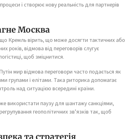
процеси і створює нову реальність для партнерів
агне Москва
кщо Кремль вірить, що може досягти тактичних або
х років, відмова від переговорів слугує
огістиці, щоб зміцнитися.
 Путін мир відмова переговори часто подається як
ми групами і елітами. Така риторика допомагає
нтроль над ситуацією всередині країни.
оже використати паузу для шантажу санкціями,
регрупування геополітичних зв’язків так, щоб
зпека та стратегія