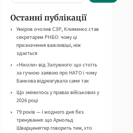
Останні публікації
Умєров очолив СЗР, Клименко став
секретарем РНБО: чому ці
призначення важливіші, ніж
здається
«Ніколи» від Залужного: що стоїть
за гучною заявою про НАТО і чому
Банкова відреагувала саме так
Що змінилось у правах військових у
2026 році
79 років — і жодного дня без
тренування: що Арнольд
Шварценеггер говорить тим, хто