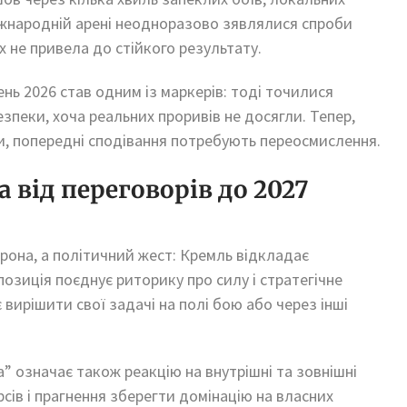
міжнародній арені неодноразово зявлялися спроби
х не привела до стійкого результату.
ень 2026 став одним із маркерів: тоді точилися
зпеки, хоча реальних проривів не досягли. Тепер,
и, попередні сподівання потребують переосмислення.
 від переговорів до 2027
она, а політичний жест: Кремль відкладає
озиція поєднує риторику про силу і стратегічне
вирішити свої задачі на полі бою або через інші
” означає також реакцію на внутрішні та зовнішні
рсів і прагнення зберегти домінацію на власних