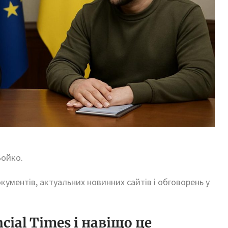
Бойко.
окументів, актуальних новинних сайтів і обговорень у
ial Times і навіщо це