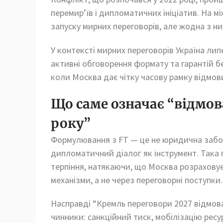
перемир’їв і дипломатичних ініціатив. На 
запуску мирних переговорів, але жодна з ни
У контексті мирних переговорів Україна лип
активні обговорення формату та гарантій бе
коли Москва дає чітку часову рамку відмов
Що саме означає “відмова
року”
Формулювання з FT — це не юридична забор
дипломатичний діалог як інструмент. Така п
терпіння, натякаючи, що Москва розраховує 
механізми, а не через переговорні поступки.
Насправді “Кремль переговори 2027 відмова
чинники: санкційний тиск, мобілізацію ресу