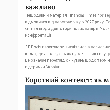
важливо
Нещодавній матеріал Financial Times привер
відмовився від переговорів до 2027 року. Т
сигнал щодо довготермінових намірів Москв
конфронтації.
FT Росія переговори висвітлила з посилан
колах, де аналізують як публічні, так і вну
це означає перегляд очікувань щодо термін
підтримки України.
Короткий контекст: як 