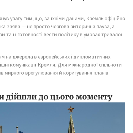
нув увагу тим, що, за їхніми даними, Кремль офіційно
ака заява — не просто чергова риторична пауза, а
и та її готовності вести політику в умовах тривалої
ням на джерела в європейських і дипломатичних
трішні комунікації Кремля. Для міжнародної спільноти
ів мирного врегулювання й коригування планів
ми дійшли до цього моменту