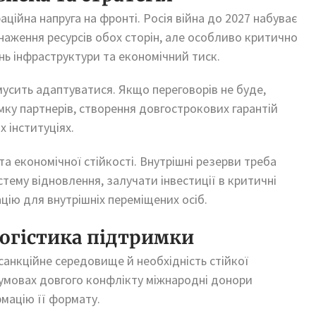
ційна напруга на фронті. Росія війна до 2027 набуває
наження ресурсів обох сторін, але особливо критично
нь інфраструктури та економічний тиск.
мусить адаптуватися. Якщо переговорів не буде,
мку партнерів, створення довгострокових гарантій
 інституціях.
та економічної стійкості. Внутрішні резерви треба
тему відновлення, залучати інвестиції в критичні
ацію для внутрішніх переміщених осіб.
логістика підтримки
анкційне середовище й необхідність стійкої
в умовах довгого конфлікту міжнародні донори
мацію її формату.