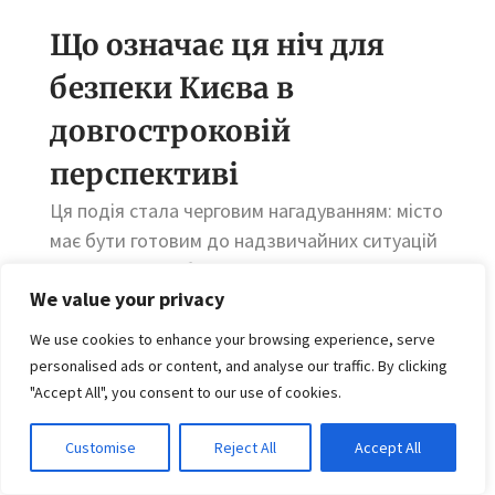
Що означає ця ніч для
безпеки Києва в
довгостроковій
перспективі
Ця подія стала черговим нагадуванням: місто
має бути готовим до надзвичайних ситуацій
різного масштабу. Посилення систем
We value your privacy
раннього попередження і якісні укриття — не
розкіш, а необхідність для великого міста.
We use cookies to enhance your browsing experience, serve
personalised ads or content, and analyse our traffic. By clicking
Також важливо інвестувати в навчання
"Accept All", you consent to our use of cookies.
населення — від простих навичок першої
допомоги до знання правил евакуації.
Customise
Reject All
Accept All
Чіткий план дій знижує ризики і врятує