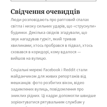
Свідчення очевидців
Люди розповідають про раптовий спалах
світла і низку сильних ударів, що «струснули»
будинки. Декілька свідків згадували, що
звук нагадував гуркіт, який тривав
хвилинами; хтось пробрався в підвал, хтось
сховався в коридорі, кому вдалося —
вийшов на вулицю.
Соціальні мережі Facebook і Reddit стали
майданчиком для живих репортажів від
мешканців: фото розбитих вікон, відео
задимлених вулиць, повідомлення про
зниклих рідних. Ці кадри допомогли швидше
зорієнтуватися рятувальним службам у