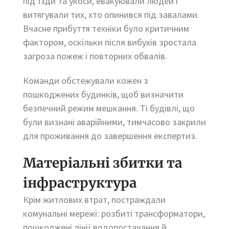
під’їзди та укоси, евакуювали людей і
витягували тих, хто опинився під завалами.
Вчасне прибуття техніки було критичним
фактором, оскільки після вибухів зростала
загроза пожеж і повторних обвалів.
Команди обстежували кожен з
пошкоджених будинків, щоб визначити
безпечний режим мешкання. Ті будівлі, що
були визнані аварійними, тимчасово закрили
для проживання до завершення експертиз.
Матеріальні збитки та
інфраструктура
Крім житлових втрат, постраждали
комунальні мережі: розбиті трансформатори,
пошкоджені лінії водопостачання й