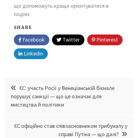
що допоможуть краще орієнтуватися в
подіях.
SHARE
Facebook
Twitter
Pinterest
Linkedin
Навігація
ЄС: участь Росії у Венеціанській бієнале
записів
порушує санкції — що це означає для
мистецтва й політики
ЄС офіційно став співзасновником трибуналу у
справі Путіна — що далі?