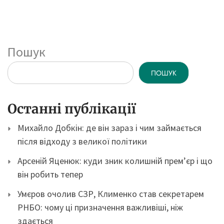
Пошук
ПОШУК
Останні публікації
Михайло Добкін: де він зараз і чим займається
після відходу з великої політики
Арсеній Яценюк: куди зник колишній прем’єр і що
він робить тепер
Умєров очолив СЗР, Клименко став секретарем
РНБО: чому ці призначення важливіші, ніж
здається