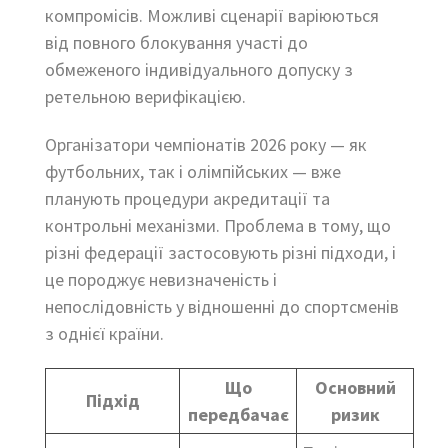
компромісів. Можливі сценарії варіюються
від повного блокування участі до
обмеженого індивідуального допуску з
ретельною верифікацією.
Організатори чемпіонатів 2026 року — як
футбольних, так і олімпійських — вже
планують процедури акредитації та
контрольні механізми. Проблема в тому, що
різні федерації застосовують різні підходи, і
це породжує невизначеність і
непослідовність у відношенні до спортсменів
з однієї країни.
Що
Основний
Підхід
передбачає
ризик