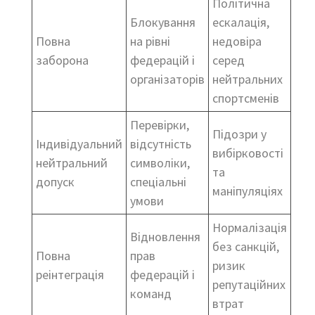
Політична
Блокування
ескалація,
Повна
на рівні
недовіра
заборона
федерацій і
серед
організаторів
нейтральних
спортсменів
Перевірки,
Підозри у
Індивідуальний
відсутність
вибірковості
нейтральний
символіки,
та
допуск
спеціальні
маніпуляціях
умови
Нормалізація
Відновлення
без санкцій,
Повна
прав
ризик
реінтеграція
федерацій і
репутаційних
команд
втрат