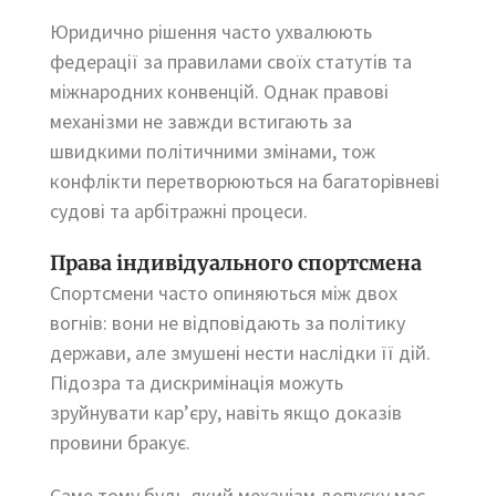
Юридично рішення часто ухвалюють
федерації за правилами своїх статутів та
міжнародних конвенцій. Однак правові
механізми не завжди встигають за
швидкими політичними змінами, тож
конфлікти перетворюються на багаторівневі
судові та арбітражні процеси.
Права індивідуального спортсмена
Спортсмени часто опиняються між двох
вогнів: вони не відповідають за політику
держави, але змушені нести наслідки її дій.
Підозра та дискримінація можуть
зруйнувати кар’єру, навіть якщо доказів
провини бракує.
Саме тому будь-який механізм допуску має